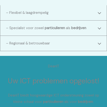
– Flexibel & laagdrempelig
– Specialist voor zowel
particulieren
als
bedrijven
– Regionaal & betrouwbaar
DeanIT
Uw ICT problemen opgelost!
DeanIT biedt hoogwaardige ICT ondersteuning zowel op
kleine schaal voor
particulieren
als voor
bedrijven
.