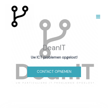
Ga
naar
de
inhoud
DeanIT
Uw ICT problemen opgelost!
CONTACT OPNEMEN